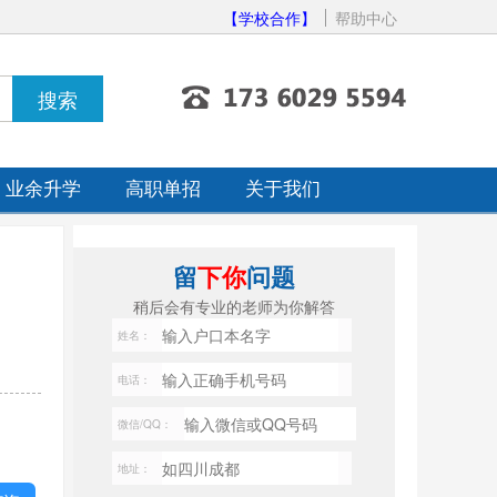
【学校合作】
帮助中心
业余升学
高职单招
关于我们
留
下你
问题
稍后会有专业的老师为你解答
姓名：
电话：
微信/QQ：
地址：