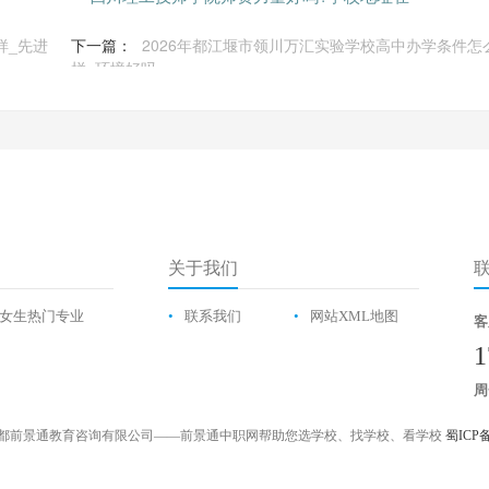
样_先进
下一篇：
2026年都江堰市领川万汇实验学校高中办学条件怎
样_环境好吗
关于我们
女生热门专业
•
联系我们
•
网站XML地图
客
1
周
都前景通教育咨询有限公司——前景通中职网帮助您选学校、找学校、看学校
蜀ICP备