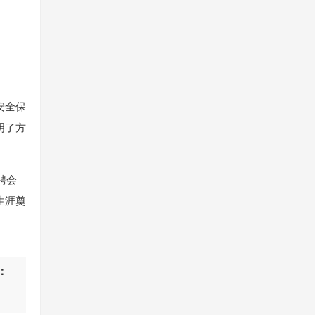
安全保
明了方
聘会
生涯奠
。
：