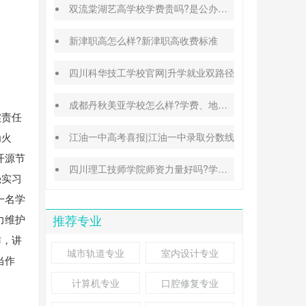
双流棠湖艺高学校学费贵吗?是公办还是民办
新津职高怎么样?新津职高收费标准
四川科华技工学校官网|升学就业双路径
成都丹秋美亚学校怎么样?学费、地址、办学特色汇总
实责任
为火
江油一中高考喜报|江油一中录取分数线
开源节
四川理工技师学院师资力量好吗?学校地址在哪里
强实习
一名学
力维护
推荐专业
作，讲
城市轨道专业
室内设计专业
当作
计算机专业
口腔修复专业