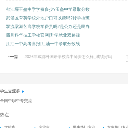
都江堰玉垒中学学费多少?玉垒中学录取分数
武侯区育英学校外地户口可以读吗?转学插班
双流棠湖艺高学校学费贵吗?是公办还是民办
四川科华技工学校官网|升学就业双路径
江油一中高考喜报|江油一中录取分数线
上一篇：
2026年成都外国语学校高中师资怎么样_成绩好吗
学生交流群
全国中职中专交流：
热点
•
学校库
•
专业库
•
男生热门专业
•
女生热门专