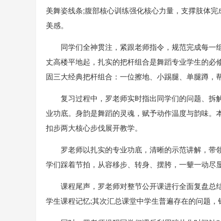
美舞姿线条;腹部核心训练强化核心力量，支撑肢体完
美感。
同学们全神贯注，紧跟老师指令，规范完成每一
丈高楼平地起，扎实的把杆组合是舞蹈专业学生的必
固三大经典把杆组合：一位擦地、小踢腿、单腿蹲，
复习过程中，罗老师实时指出同学们的问题、拆
业功底。身韵是舞蹈的灵魂，赋予动作温度与韵味。
扣步两大核心步伐展开教学。
罗老师以扎实的专业功底，清晰的示范讲解，带
学们踩着节拍，从容移步、转身、摆胯，一颦一动尽
课程尾声，罗老师对整节公开课进行全面复盘总
学生课程记忆;其次汇总课堂中学生普遍存在的问题，