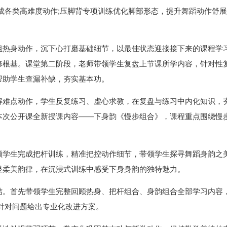
成各类高难度动作;压脚背专项训练优化脚部形态，提升舞蹈动作舒
组热身动作，沉下心打磨基础细节，以最佳状态迎接接下来的课程学
修根基。课堂第二阶段，老师带领学生复盘上节课所学内容，针对性
帮助学生查漏补缺，夯实基本功。
解难点动作，学生反复练习、虚心求教，在复盘与练习中内化知识，
本次公开课全新授课内容——下身韵《慢步组合》，课程重点围绕慢
领学生完成把杆训练，精准把控动作细节，带领学生探寻舞蹈身韵之
显柔美韵律，在沉浸式训练中感受下身身韵的独特魅力。
结。首先带领学生完整回顾热身、把杆组合、身韵组合全部学习内容
针对问题给出专业化改进方案。