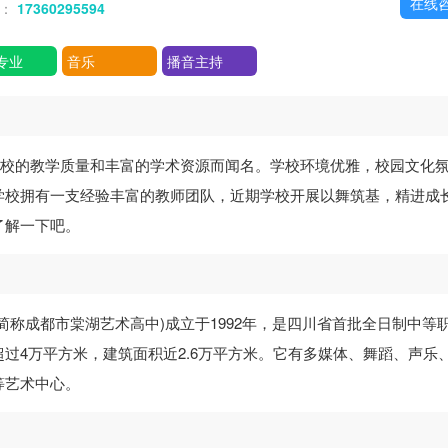
在线
话：
17360295594
专业
音乐
播音主持
学校的教学质量和丰富的学术资源而闻名。学校环境优雅，校园文化
学校拥有一支经验丰富的教师团队，近期学校开展以舞筑基，精进成
了解一下吧。
简称成都市棠湖艺术高中)成立于1992年，是四川省首批全日制中等
过4万平方米，建筑面积近2.6万平方米。它有多媒体、舞蹈、声乐
等艺术中心。