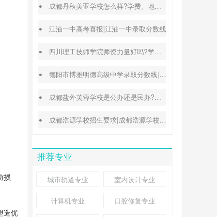
成都丹秋美亚学校怎么样?学费、地址、办学特色汇总
江油一中高考喜报|江油一中录取分数线
四川理工技师学院师资力量好吗?学校地址在哪里
德阳市博雅明德高级中学录取分数线|德阳中考普高参考
成都盐外芙蓉学校是公办还是民办?高考升学率高吗?
成都浩源学校招生要求|成都浩源学校升学率高吗?
推荐专业
动损
城市轨道专业
室内设计专业
计算机专业
口腔修复专业
塑造优