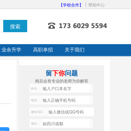
【学校合作】
帮助中心
业余升学
高职单招
关于我们
留
下你
问题
稍后会有专业的老师为你解答
姓名：
电话：
微信/QQ：
地址：