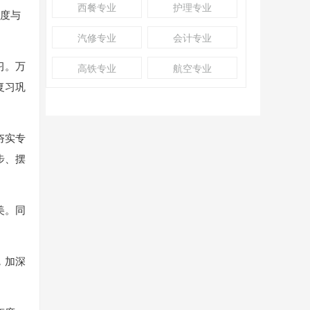
西餐专业
护理专业
展度与
汽修专业
会计专业
习。万
高铁专业
航空专业
复习巩
夯实专
步、摆
美。同
，加深