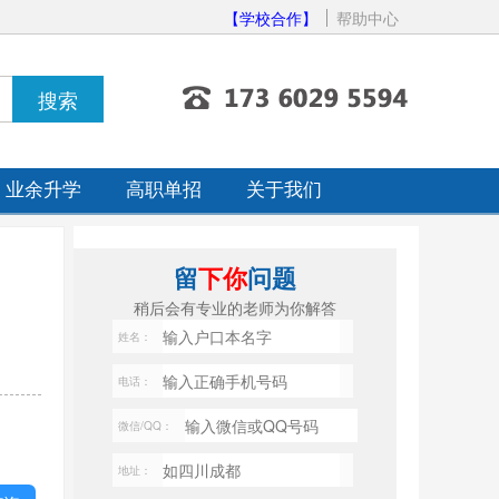
【学校合作】
帮助中心
业余升学
高职单招
关于我们
留
下你
问题
稍后会有专业的老师为你解答
姓名：
电话：
微信/QQ：
地址：