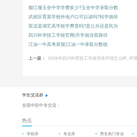
都江堰玉垒中学学费多少?玉垒中学录取分数
武侯区育英学校外地户口可以读吗?转学插班
双流棠湖艺高学校学费贵吗?是公办还是民办
四川科华技工学校官网|升学就业双路径
江油一中高考喜报|江油一中录取分数线
上一篇：
2026年四川科慧技工学校宿舍环境怎么样_环
学生交流群
全国中职中专交流：
热点
•
学校库
•
专业库
•
男生热门专业
•