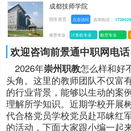
成都技师学院
招生首页：
点击访问
咨询电话：
173602
推荐专业：
计算机专业
航空专业
欢迎咨询前景通中职网电话
2026年
怎么样和好
崇州职教
头角。这里的教师团队不仅富
的行业背景，能够以生动的案
理解所学知识。近期学校开展
代合格党员学校党员赴邛崃红
的活动，下面大家跟小编一起