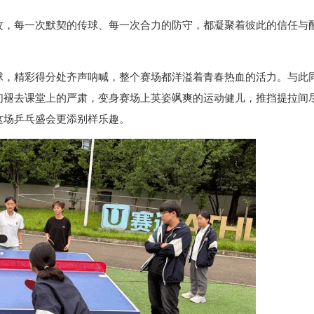
攻，每一次默契的传球、每一次合力的防守，都凝聚着彼此的信任与
球，精彩得分处齐声呐喊，整个赛场都洋溢着青春热血的活力。与此
们褪去课堂上的严肃，变身赛场上英姿飒爽的运动健儿，推挡提拉间
这场乒乓盛会更添别样乐趣。