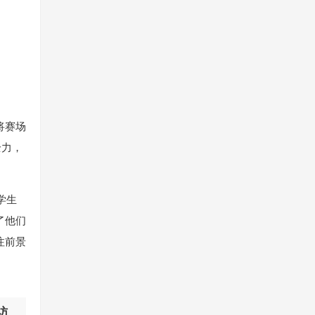
将赛场
全力，
学生
了他们
注前景
访