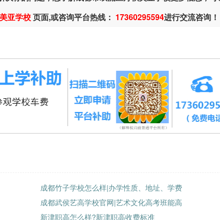
美亚学校
页面,或咨询平台热线：
17360295594
进行交流咨询！
成都竹子学校怎么样|办学性质、地址、学费
成都武侯艺高学校官网|艺术文化高考班能高
新津职高怎么样?新津职高收费标准