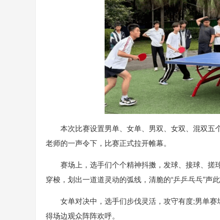
本次比赛设置男单、女单、男双、女双、混双五个
老师的一声令下，比赛正式拉开帷幕。
赛场上，选手们个个精神抖擞，发球、接球、搓
穿梭，划出一道道灵动的弧线，清脆的“乒乒乓乓”声
女单对决中，选手们步伐灵活，攻守有度;男单
得场边观众阵阵欢呼。