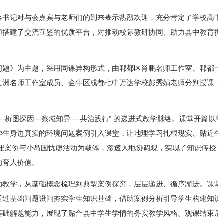
蒋书记对与会嘉宾与老师们的到来表示热烈欢迎，充分肯定了学校高
师搭建了交流互鉴的优质平台，对推动校际教研协同、助力县中教育
问题》为主题，采用同课异构形式，由郫都区肖鹏名师工作室、郫都
文洲名师工作室成员、金牛区成都七中万达学校彭秀娟老师分别授课
—析图探因—察域知异 —共治践行” 的递进式教学脉络。课堂开篇以
学生身边真实的环境问题案例引入课堂，让地理学习扎根现实、贴近生
治理案例与小岛国忧虑活动为载体，渗透人地协调观，实现了知识传授
的育人价值。
动教学，从基础概念梳理到典型案例探究，层层递进、循序渐进。课
通过基础问题设问夯实学生知识基础，借助案例分析引导学生构建知
基础解题能力，展现了贴合县中学生学情的务实教学风格。观课结束