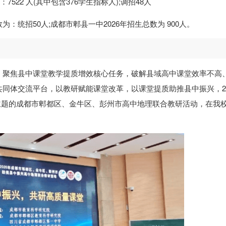
522 人(其中包含376学生指标人);调招48人
数为：统招50人;成都市郫县一中2026年招生总数为 900人。
，聚焦县中课堂教学提质增效核心任务，破解县域高中课堂效率不高
同体交流平台，以教研赋能课堂改革，以课堂提质助推县中振兴，20
 为主题的成都市郫都区、金牛区、彭州市高中地理联合教研活动，在我