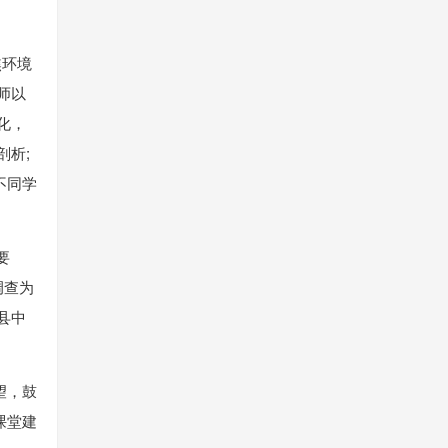
焦环境
师以
化，
剖析;
不同学
要
调查为
县中
望，鼓
课堂建