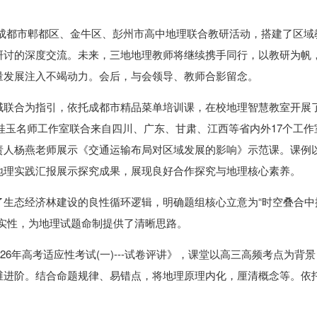
次成都市郫都区、金牛区、彭州市高中地理联合教研活动，搭建了区域
研讨的深度交流。未来，三地地理教师将继续携手同行，以教研为帆
量发展注入不竭动力。会后，与会领导、教师合影留念。
域联合为指引，依托成都市精品菜单培训课，在校地理智慧教室开展
王桂玉名师工作室联合来自四川、广东、甘肃、江西等省内外17个工作
责人杨燕老师展示《交通运输布局对区域发展的影响》示范课。课例
地理实践汇报展示探究成果，展现良好合作探究与地理核心素养。
了生态经济林建设的良性循环逻辑，明确题组核心立意为“时空叠合中
实性，为地理试题命制提供了清晰思路。
26年高考适应性考试(一)---试卷评讲》，课堂以高三高频考点为背
维进阶。结合命题规律、易错点，将地理原理内化，厘清概念等。依