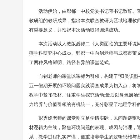
活动伊始，由郫都一中校党委书记蒋书记致辞。
教研组的教研成果，指出本次联合教研为区域地理教
有重要意义，并预祝本次活动取得圆满成功。
本次活动以人教版必修二《人类面临的主要环境
燕学科研究中心成员、郫都一中向钊老师与成都市董
了两种风格鲜明、路径各异的课堂范式。
向钊老师的课堂以课标为引领，构建了“归类识型
五一假期开展的环境问题实践调查成果为切入点，将
教学中紧扣教材、注重学生探究活动;最后以臭氧层
力培养与价值引领的有机统一，充分彰显了地理学科
彭秀娟老师的课堂则立足学情实际，以问题链驱
材逻辑为主线，聚焦环境问题的表现、成因与治理，
系，教学过程扎实严谨，侧重培养学生的逻辑思维与