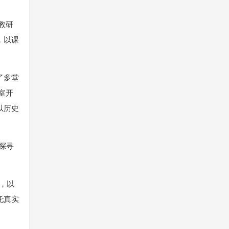
教研
，以课
了多堂
室开
以历史
探寻
景，以
托真实