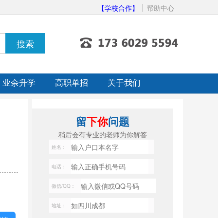
【学校合作】
帮助中心
业余升学
高职单招
关于我们
留
下你
问题
稍后会有专业的老师为你解答
姓名：
电话：
微信/QQ：
地址：