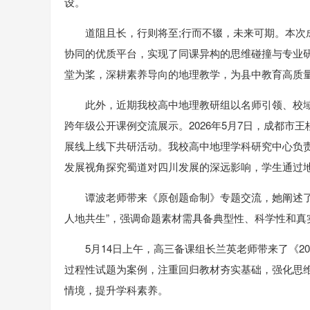
设。
道阻且长，行则将至;行而不辍，未来可期。本
协同的优质平台，实现了同课异构的思维碰撞与专业
堂为桨，深耕素养导向的地理教学，为县中教育高质
此外，近期我校高中地理教研组以名师引领、校
跨年级公开课例交流展示。2026年5月7日，成都市
展线上线下共研活动。我校高中地理学科研究中心负
发展视角探究蜀道对四川发展的深远影响，学生通过
谭波老师带来《原创题命制》专题交流，她阐述
人地共生”，强调命题素材需具备典型性、科学性和真
5月14日上午，高三备课组长兰英老师带来了《20
过程性试题为案例，注重回归教材夯实基础，强化思
情境，提升学科素养。