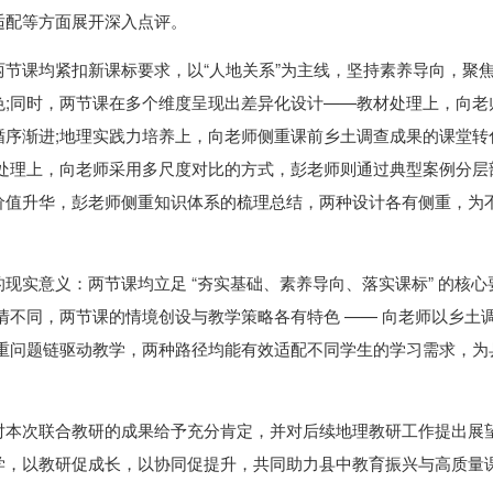
适配等方面展开深入点评。
节课均紧扣新课标要求，以“人地关系”为主线，坚持素养导向，聚
色;同时，两节课在多个维度呈现出差异化设计——教材处理上，向老
循序渐进;地理实践力培养上，向老师侧重课前乡土调查成果的课堂转
处理上，向老师采用多尺度对比的方式，彭老师则通过典型案例分层
价值升华，彭老师侧重知识体系的梳理总结，两种设计各有侧重，为
现实意义：两节课均立足 “夯实基础、素养导向、落实课标” 的核心
情不同，两节课的情境创设与教学策略各有特色 —— 向老师以乡土
侧重问题链驱动教学，两种路径均能有效适配不同学生的学习需求，为
对本次联合教研的成果给予充分肯定，并对后续地理教研工作提出展
学，以教研促成长，以协同促提升，共同助力县中教育振兴与高质量