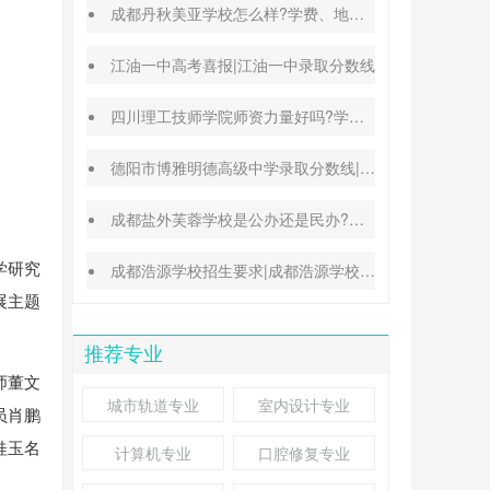
成都丹秋美亚学校怎么样?学费、地址、办学特色汇总
江油一中高考喜报|江油一中录取分数线
四川理工技师学院师资力量好吗?学校地址在哪里
德阳市博雅明德高级中学录取分数线|德阳中考普高参考
成都盐外芙蓉学校是公办还是民办?高考升学率高吗?
学研究
成都浩源学校招生要求|成都浩源学校升学率高吗?
展主题
推荐专业
师董文
城市轨道专业
室内设计专业
员肖鹏
桂玉名
计算机专业
口腔修复专业