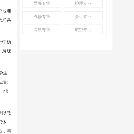
西餐专业
护理专业
中地理
汽修专业
会计专业
振兴具
高铁专业
航空专业
一中杨
，展现
学生
活;
、能
堂以教
识体
后，与