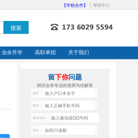
【学校合作】
帮助中心
业余升学
高职单招
关于我们
留
下你
问题
稍后会有专业的老师为你解答
姓名：
电话：
微信/QQ：
地址：