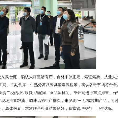
及采购台账，确认大厅整洁有序，食材来源正规，索证索票、从业人
加工间、主副食库，生熟分离及餐具消毒流程等，确认各环节均符合食
;负责二楼的小组则对切配间、食品留样间、烹饪间进行重点排查，仔
现场抽查粮油、调味品的生产批次，未发现“三无”或过期产品，同
全。总体来看，本次联合检查结果良好，食堂管理规范、卫生达标。