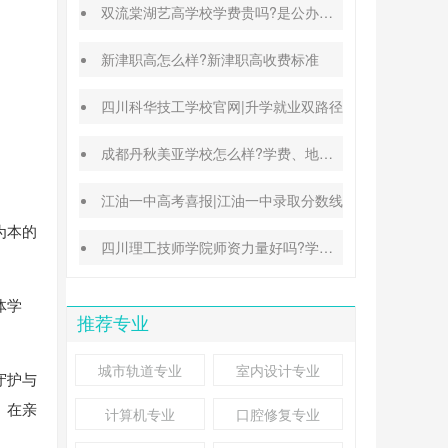
双流棠湖艺高学校学费贵吗?是公办还是民办
新津职高怎么样?新津职高收费标准
四川科华技工学校官网|升学就业双路径
成都丹秋美亚学校怎么样?学费、地址、办学特色汇总
江油一中高考喜报|江油一中录取分数线
为本的
四川理工技师学院师资力量好吗?学校地址在哪里
体学
推荐专业
城市轨道专业
室内设计专业
守护与
。在亲
计算机专业
口腔修复专业