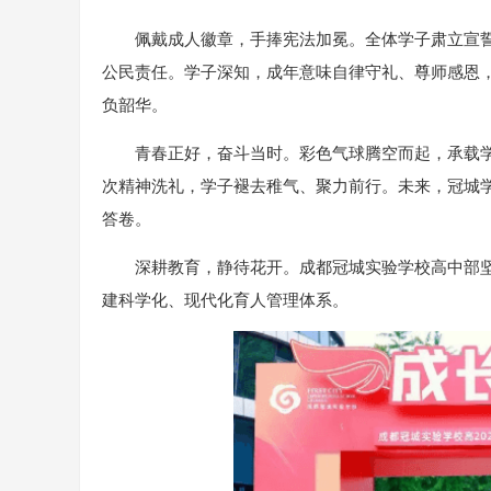
佩戴成人徽章，手捧宪法加冕。全体学子肃立宣
公民责任。学子深知，成年意味自律守礼、尊师感恩
负韶华。
青春正好，奋斗当时。彩色气球腾空而起，承载
次精神洗礼，学子褪去稚气、聚力前行。未来，冠城
答卷。
深耕教育，静待花开。成都冠城实验学校高中部坚
建科学化、现代化育人管理体系。