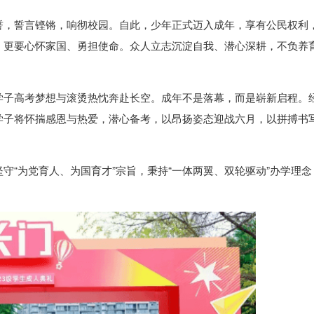
誓，誓言铿锵，响彻校园。自此，少年正式迈入成年，享有公民权利
，更要心怀家国、勇担使命。众人立志沉淀自我、潜心深耕，不负养
学子高考梦想与滚烫热忱奔赴长空。成年不是落幕，而是崭新启程。
学子将怀揣感恩与热爱，潜心备考，以昂扬姿态迎战六月，以拼搏书
守“为党育人、为国育才”宗旨，秉持“一体两翼、双轮驱动”办学理念