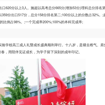
出口620分以上3人。施超以高考总分665分(增加53分)理科总分排名
59分出口517分，总分158分排名第二;100分以上的分数占32%。;
的比例占98%。;一个完成率200%;100%的本科完成率;
冠城实验学校高三成人礼暨成长盛典顺利举行。十八岁，是褪去稚气、肩
青春，用陪伴见证成长，为学子留下深刻的成年印记。