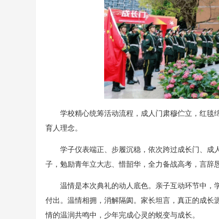
学校精心统筹活动流程，成人门肃穆伫立，红毯
育人理念。
学子仪表端正、步履沉稳，依次跨过成长门、成
子，勉励青年立大志、惜韶华，全力备战高考，言辞
温情是本次典礼的动人底色。亲子互动环节中，
付出。温情相拥，消解隔阂。家长坦言，真正的成长
情的温润共鸣中，少年完成心灵的蜕变与成长。