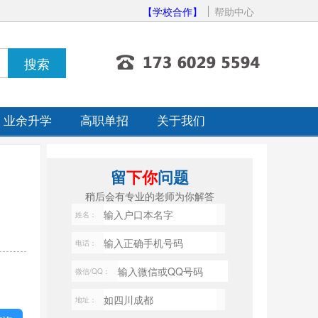
【学校合作】
帮助中心
业余升学
高职单招
关于我们
留
下你
问题
稍后会有专业的老师为你解答
姓名：
电话：
微信/QQ：
地址：