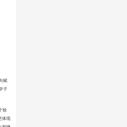
向赋
学子
个较
更体现
大家继