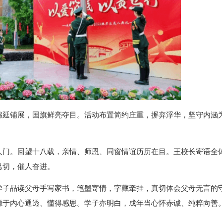
绵延铺展，国旗鲜亮夺目。活动布置简约庄重，摒弃浮华，坚守内涵
人门。回望十八载，亲情、师恩、同窗情谊历历在目。王校长寄语全
恳切，催人奋进。
学子品读父母手写家书，笔墨寄情，字藏牵挂，真切体会父母无言的
源于内心通透、懂得感恩。学子亦明白，成年当心怀赤诚、纯粹向善