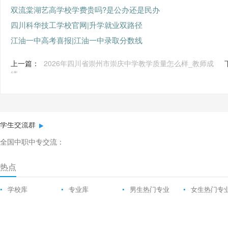
双流棠湖艺高学校学费贵吗?是公办还是民办
四川科华技工学校官网|升学就业双路径
江油一中高考喜报|江油一中录取分数线
上一篇：
2026年四川省崇州市崇庆中学教学质量怎么样_教师成
绩
学生交流群
全国中职中专交流：
热点
•
学校库
•
专业库
•
男生热门专业
•
女生热门专