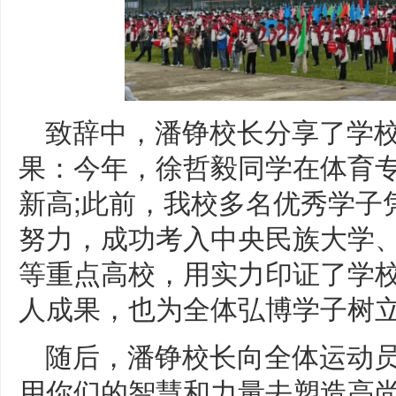
致辞中，潘铮校长分享了学
果：今年，徐哲毅同学在体育
新高;此前，我校多名优秀学子
努力，成功考入中央民族大学
等重点高校，用实力印证了学
人成果，也为全体弘博学子树
随后，潘铮校长向全体运动员
用你们的智慧和力量去塑造高