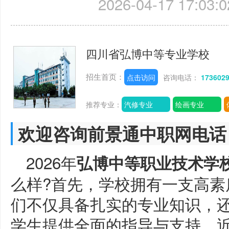
2026-04-17 17:03:0
四川省弘博中等专业学校
招生首页：
点击访问
咨询电话：
173602
推荐专业：
汽修专业
绘画专业
欢迎咨询前景通中职网电话
2026年
弘博中等职业技术学
么样?首先，学校拥有一支高素
们不仅具备扎实的专业知识，
学生提供全面的指导与支持。