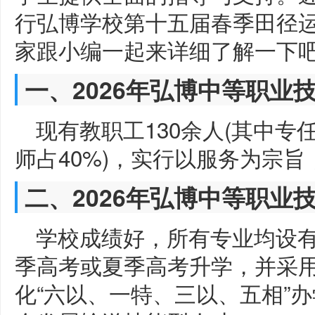
行弘博学校第十五届春季田径
家跟小编一起来详细了解一下
一、2026年弘博中等职业
现有教职工130余人(其中专
师占40%)，实行以服务为宗
二、2026年弘博中等职业
学校成绩好，所有专业均设
季高考或夏季高考升学，并采
化“六以、一特、三以、五相”