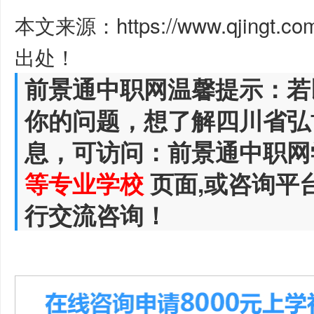
本文来源：https://www.qjingt.c
出处！
前景通中职网温馨提示：若
你的问题，想了解四川省弘
息，可访问：前景通中职网
等专业学校
页面,或咨询平
行交流咨询！