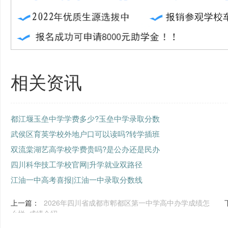
相关资讯
都江堰玉垒中学学费多少?玉垒中学录取分数
武侯区育英学校外地户口可以读吗?转学插班
双流棠湖艺高学校学费贵吗?是公办还是民办
四川科华技工学校官网|升学就业双路径
江油一中高考喜报|江油一中录取分数线
上一篇：
2026年四川省成都市郫都区第一中学高中办学成绩怎
么样_成绩介绍