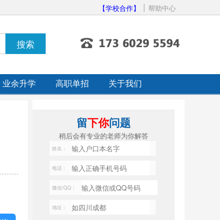
【学校合作】
帮助中心
业余升学
高职单招
关于我们
留
下你
问题
稍后会有专业的老师为你解答
姓名：
电话：
微信/QQ：
地址：