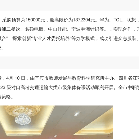
购预算为150000元，最高限价为1372304元。华为、TCL、联想
海浦二餐饮、名硕电脑、中山佳能、宁波申洲针织等。，实现合作，
融合”、探索创新“专业人才委托培养”等办学模式，成功引进众志服装
议。
，4月 10 日，由宜宾市教师发展与教育科学研究所主办、四川省江
023 级对口高考交通运输大类市级集体备课活动顺利开展。全市中职
考策略。