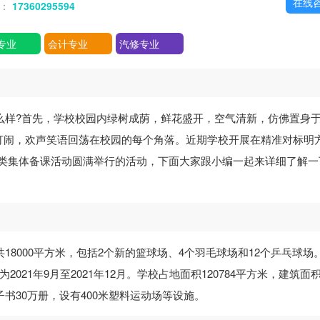
在线
话：
17360295594
专业
会计专业
汽修专业
么样?首先，学校校园内绿树成荫，鲜花盛开，空气清新，仿佛置身
打闹，欢声笑语回荡在校园的每个角落。近期学校开展在精准对标明
输大类集体备课活动圆满举行的活动，下面大家跟小编一起来详细了解一
18000平方米，包括2个新的篮球场、4个羽毛球场和12个乒乓球场
021年9月至2021年12月。学校占地面积120784平方米，建筑面积
子书30万册，设有400米塑料运动场等设施。