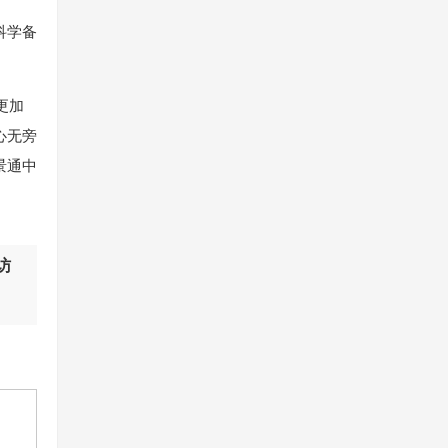
科学备
更加
心无旁
景通中
访