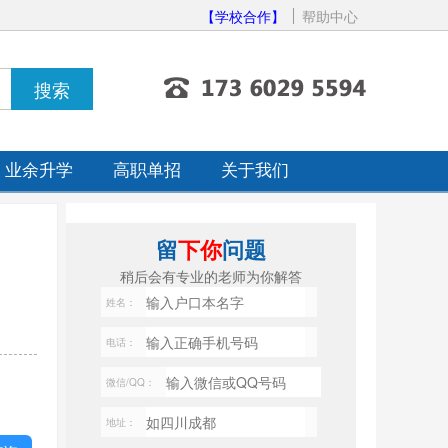
【学校合作】
帮助中心
业余升学
高职单招
关于我们
留
下你
问题
稍后会有专业的老师为你解答
姓名：
电话：
微信/QQ：
地址：