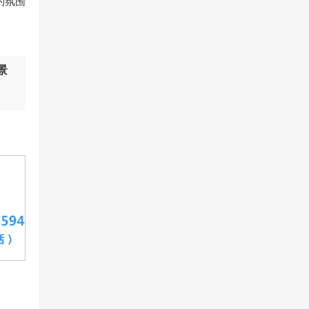
的氛围
景