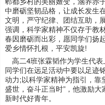
郫都乡村的美丽嬗变，涵养赤子
中磨砺坚韧品格，让成长发生在
文明，严守纪律、团结互助，
强调，科学家精神不仅存于教
春因磨砺而出彩，愿同学们扬
爱乡情怀扎根，平安凯旋!
高二4班张霖韬作为学生代表
同学们在远足活动中要以足迹
动力;以科学家精神为指引，靠
盛世，奋斗正当时”，他激励大
新时代好青年。