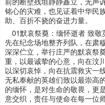
前的断壁残垣静静矗立，无声诉说
铭心的灾难，也见证着中华民
助、百折不挠的奋进力量。
01默哀祭奠：缅怀逝者 致
先在纪念场地整齐列队，在肃
深深伫立，举行庄严的默哀祭
重，以最诚挚的心意，向在汶
以深切哀悼，向在抗震救灾一
无私奉献的英雄们致以最崇高
的缅怀，是对生命的敬畏，更
意交织，责任与使命在每一位