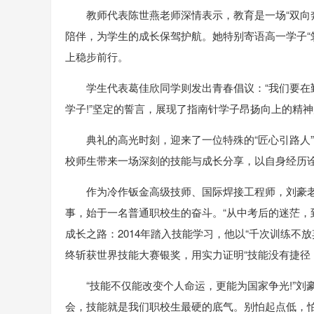
教师代表陈世燕老师深情表示，教育是一场“双向
陪伴，为学生的成长保驾护航。她特别寄语高一学子“筑
上稳步前行。
学生代表葛佳欣同学则发出青春倡议：“我们要
学子!”坚定的誓言，展现了指南针学子昂扬向上的精
典礼的高光时刻，迎来了一位特殊的“匠心引路人”
校师生带来一场深刻的技能与成长分享，以自身经历诠
作为冷作钣金高级技师、国际焊接工程师，刘豪老师
事，始于一名普通职校生的奋斗。“从中考后的迷茫，
成长之路：2014年踏入技能学习，他以“千次训练不
终斩获世界技能大赛银奖，用实力证明“技能没有捷径
“技能不仅能改变个人命运，更能为国家争光!”
会，技能就是我们职校生最硬的底气。别怕起点低，