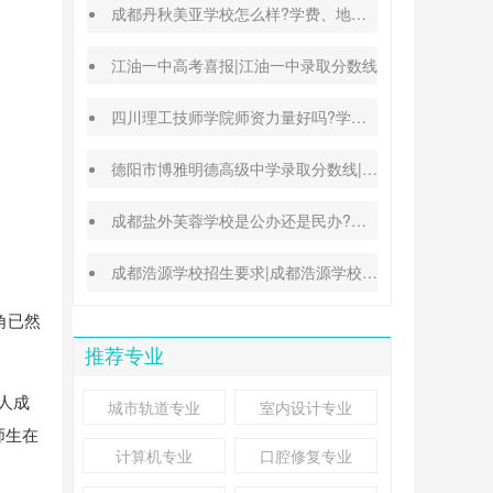
成都丹秋美亚学校怎么样?学费、地址、办学特色汇总
江油一中高考喜报|江油一中录取分数线
四川理工技师学院师资力量好吗?学校地址在哪里
德阳市博雅明德高级中学录取分数线|德阳中考普高参考
成都盐外芙蓉学校是公办还是民办?高考升学率高吗?
成都浩源学校招生要求|成都浩源学校升学率高吗?
角已然
推荐专业
人成
城市轨道专业
室内设计专业
师生在
计算机专业
口腔修复专业