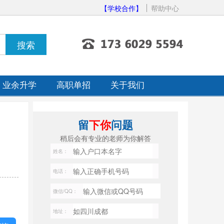
【学校合作】
帮助中心
业余升学
高职单招
关于我们
留
下你
问题
稍后会有专业的老师为你解答
姓名：
电话：
微信/QQ：
地址：