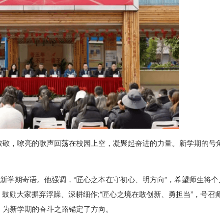
致敬，嘹亮的歌声回荡在校园上空，凝聚起奋进的力量。新学期的号
上新学期寄语。他强调，“匠心之本在守初心、明方向”，希望师生将个
，鼓励大家摒弃浮躁、深耕细作;“匠心之境在敢创新、勇担当”，号召
，为新学期的奋斗之路锚定了方向。