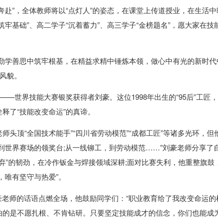
奔赴”，全体教师将以“点灯人”的姿态，在课堂上传道授业，在生活中
牢基础”、高二学子“沉着蓄力”、高三学子“金榜题名”，愿大家在技
在勤学善思中筑牢根基，在精益求精中锤炼本领，做心中有光的新时代
神风貌。
——世界技能大赛银奖获得者刘豪。这位1998年出生的“95后”工匠
释了“技能改变命运”的真谛。
头顶“全国技术能手”“四川省劳动模范”“成都工匠”等诸多光环，但
到世界赛场的领奖台;从一线铆工，到劳动模范……”刘豪老师分享了
放弃”的韧劲，在冷作钣金与焊接领域深耕;面对比赛失利，他重整旗鼓
，唯有坚守与热爱”。
刘豪老师的话语点燃全场，他鼓励同学们：“职业教育给了我改变命运的
怕的是不愿扎根、不肯钻研。只要坚定技能成才的信念，你们也能成