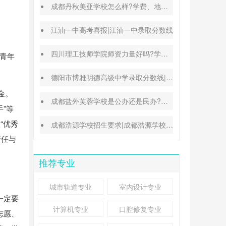
成都丹秋美亚学校怎么样?学费、地址、办学特色汇总
江油一中高考喜报|江油一中录取分数线
四川理工技师学院师资力量好吗?学校地址在哪里
与青年
德阳市博雅明德高级中学录取分数线|德阳中考普高参考
金。
成都盐外芙蓉学校是公办还是民办?高考升学率高吗?
手”等
“优秀
成都浩源学校招生要求|成都浩源学校升学率高吗?
责任与
推荐专业
城市轨道专业
室内设计专业
一定要
计算机专业
口腔修复专业
志愿、