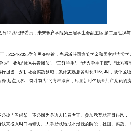
教育17班纪律委员，未来教育学院第三届学生会副主席;第二届组织
第三，2024-2025学年勇夺榜首，先后斩获国家奖学金和国家励志奖学
”，叠加“优秀共青团员”、“三好学生”、“优秀学生干部”、“优秀辩
行担当，深耕社会实践领域，累计志愿服务时长316小时，获评区级
诠释“起点无界，奋斗有为”的青春箴言，尽显新时代预备共产党员的
不必被内卷绑架，不必因为身边人忙着考证、参加竞赛就盲目跟风，
再认真投入时间与精力。大学是试错成本最低的阶段，社团、实践、