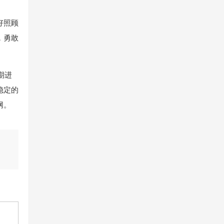
好照顾
，勇敢
期进
稳定的
网。