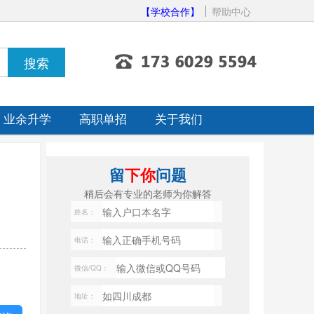
【学校合作】
帮助中心
业余升学
高职单招
关于我们
留
下你
问题
稍后会有专业的老师为你解答
姓名：
电话：
微信/QQ：
地址：