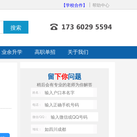
【学校合作】
帮助中心
业余升学
高职单招
关于我们
留
下你
问题
稍后会有专业的老师为你解答
姓名：
电话：
微信/QQ：
地址：