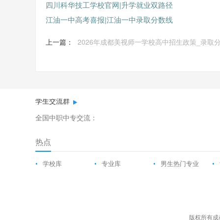
四川科华技工学校官网|升学就业双路径
江油一中高考喜报|江油一中录取分数线
上一篇：
2026年成都美视师一学校高中招生政策_录取
学生交流群
全国中职中专交流：
热点
•
学校库
•
专业库
•
男生热门专业
•
版权所有成