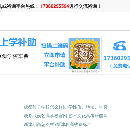
面,或咨询平台热线：
17360295594
进行交流咨询！
成都竹子学校怎么样|办学性质、地址、学费
成都武侯艺高学校官网|艺术文化高考班能高
新津职高怎么样?新津职高收费标准