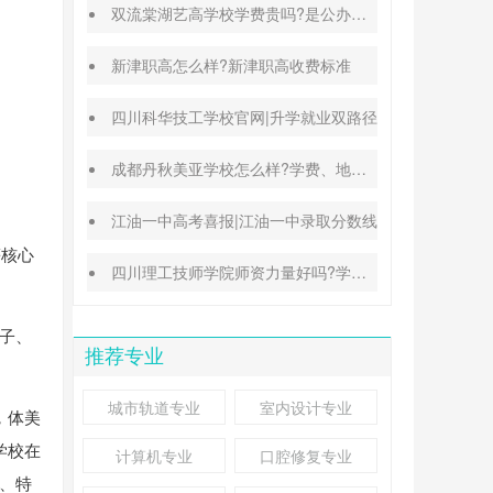
双流棠湖艺高学校学费贵吗?是公办还是民办
新津职高怎么样?新津职高收费标准
四川科华技工学校官网|升学就业双路径
成都丹秋美亚学校怎么样?学费、地址、办学特色汇总
江油一中高考喜报|江油一中录取分数线
等核心
四川理工技师学院师资力量好吗?学校地址在哪里
班子、
推荐专业
城市轨道专业
室内设计专业
，体美
学校在
计算机专业
口腔修复专业
优、特