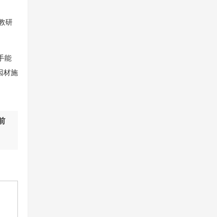
教研
手能
因材施
前