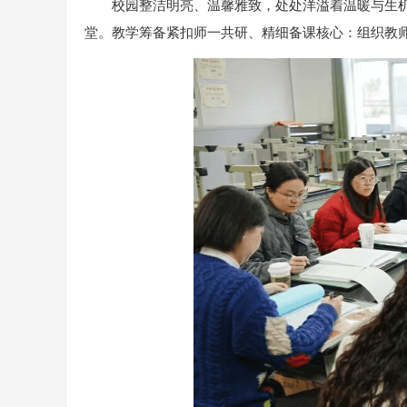
校园整洁明亮、温馨雅致，处处洋溢着温暖与生
堂。教学筹备紧扣师一共研、精细备课核心：组织教