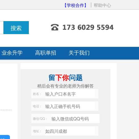
【学校合作】
帮助中心
业余升学
高职单招
关于我们
留
下你
问题
稍后会有专业的老师为你解答
姓名：
电话：
微信/QQ：
地址：