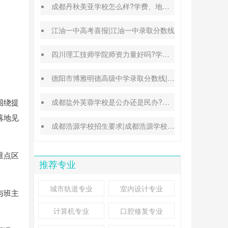
成都丹秋美亚学校怎么样?学费、地址、办学特色汇总
江油一中高考喜报|江油一中录取分数线
四川理工技师学院师资力量好吗?学校地址在哪里
德阳市博雅明德高级中学录取分数线|德阳中考普高参考
围绕提
成都盐外芙蓉学校是公办还是民办?高考升学率高吗?
落地见
成都浩源学校招生要求|成都浩源学校升学率高吗?
重点区
推荐专业
城市轨道专业
室内设计专业
与班主
计算机专业
口腔修复专业