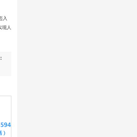
迈入
实现人
：