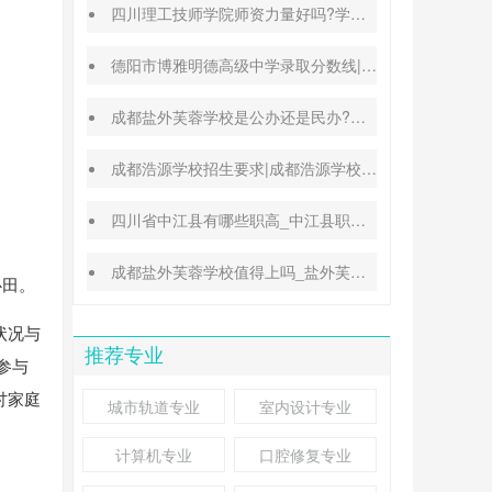
四川理工技师学院师资力量好吗?学校地址在哪里
德阳市博雅明德高级中学录取分数线|德阳中考普高参考
成都盐外芙蓉学校是公办还是民办?高考升学率高吗?
成都浩源学校招生要求|成都浩源学校升学率高吗?
四川省中江县有哪些职高_中江县职业中专学校好不好
成都盐外芙蓉学校值得上吗_盐外芙蓉学校好不好
心田。
状况与
推荐专业
参与
讨家庭
城市轨道专业
室内设计专业
计算机专业
口腔修复专业