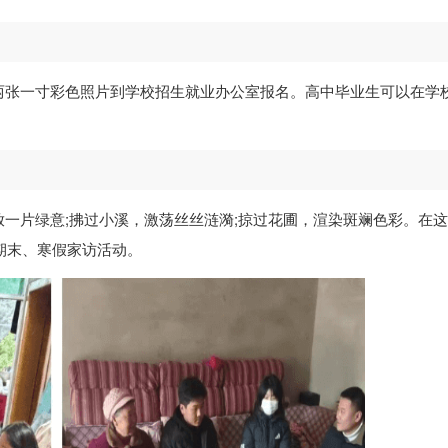
两张一寸彩色照片到学校招生就业办公室报名。高中毕业生可以在学
一片绿意;拂过小溪，激荡丝丝涟漪;掠过花圃，渲染斑斓色彩。在
期末、寒假家访活动。