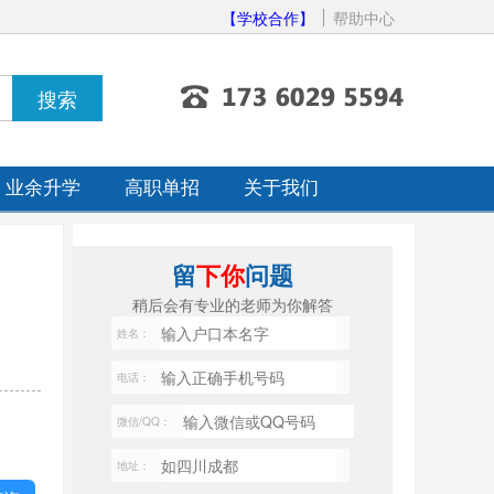
【学校合作】
帮助中心
业余升学
高职单招
关于我们
留
下你
问题
稍后会有专业的老师为你解答
姓名：
电话：
微信/QQ：
地址：