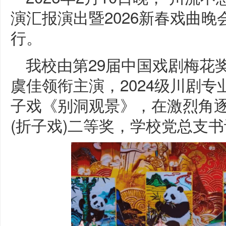
演汇报演出暨2026新春戏曲
行。
我校由第29届中国戏剧梅花
虞佳领衔主演，2024级川剧
子戏《别洞观景》，在激烈角
(折子戏)二等奖，学校党总支