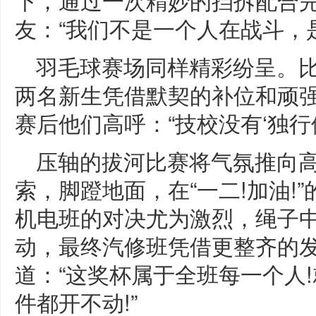
友：“我们不是一个人在战斗，是
羽毛球赛场同样精彩纷呈。比
两名新生凭借默契的补位和顽
赛后他们高呼：“技校没有‘独行
压轴的拔河比赛将气氛推向高
索，脚蹬地面，在“一二!加油!
机电班的对决尤为激烈，绳子
动，最终汽修班凭借更整齐的
道：“这奖杯属于全班每一个人
件都开不动!”