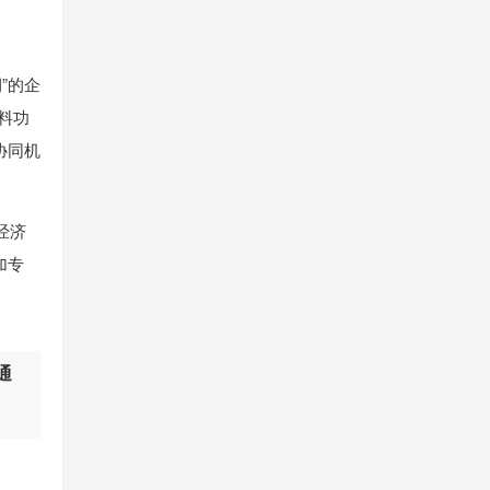
”的企
料功
协同机
经济
加专
通