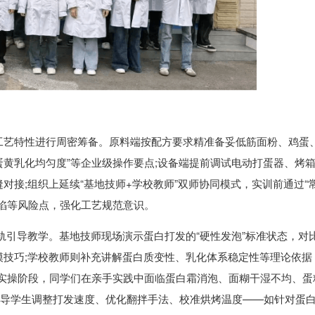
工艺特性进行周密筹备。原料端按配方要求精准备妥低筋面粉、鸡蛋
蛋黄乳化均匀度”等企业级操作要点;设备端提前调试电动打蛋器、烤
对接;组织上延续“基地技师+学校教师”双师协同模式，实训前通过“
陷等风险点，强化工艺规范意识。
双轨引导教学。基地技师现场演示蛋白打发的“硬性发泡”标准状态，对
模技巧;学校教师则补充讲解蛋白质变性、乳化体系稳定性等理论依据
分组实操阶段，同学们在亲手实践中面临蛋白霜消泡、面糊干湿不均、蛋
引导学生调整打发速度、优化翻拌手法、校准烘烤温度——如针对蛋