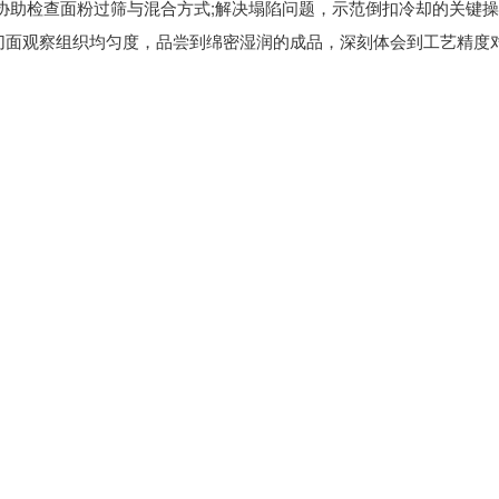
协助检查面粉过筛与混合方式;解决塌陷问题，示范倒扣冷却的关键
切面观察组织均匀度，品尝到绵密湿润的成品，深刻体会到工艺精度