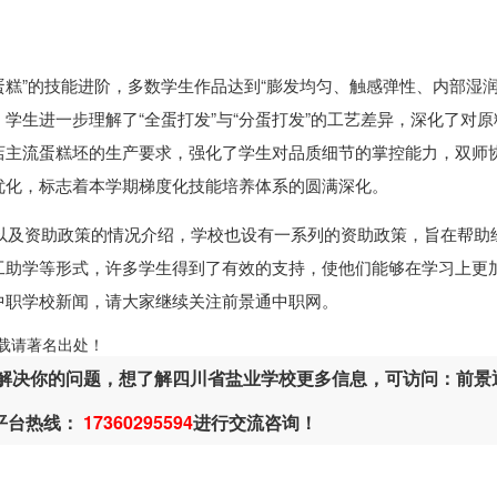
蛋糕”的技能进阶，多数学生作品达到“膨发均匀、触感弹性、内部湿润
学生进一步理解了“全蛋打发”与“分蛋打发”的工艺差异，深化了对原
店主流蛋糕坯的生产要求，强化了学生对品质细节的掌控能力，双师
优化，标志着本学期梯度化技能培养体系的圆满深化。
以及资助政策的情况介绍，学校也设有一系列的资助政策，旨在帮助
工助学等形式，许多学生得到了有效的支持，使他们能够在学习上更
中职学校
新闻，请大家继续关注前景通中职网。
ml，转载请著名出处！
解决你的问题，想了解四川省盐业学校更多信息，可访问：前景
平台热线：
17360295594
进行交流咨询！