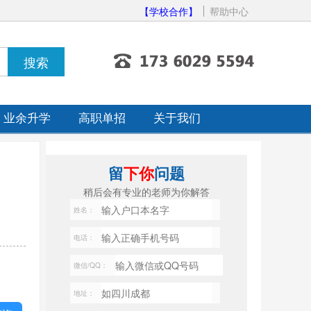
【学校合作】
帮助中心
业余升学
高职单招
关于我们
留
下你
问题
稍后会有专业的老师为你解答
姓名：
电话：
微信/QQ：
地址：