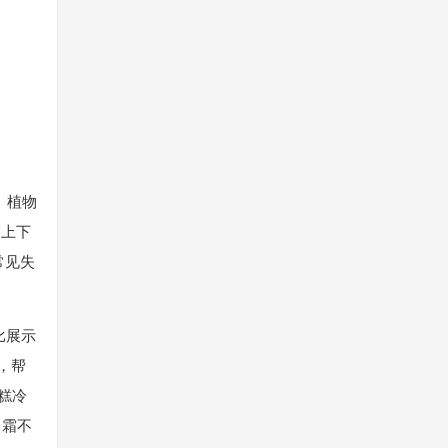
、植物
箱上下
常见失
比展示
，帮
糕冷
白霜不