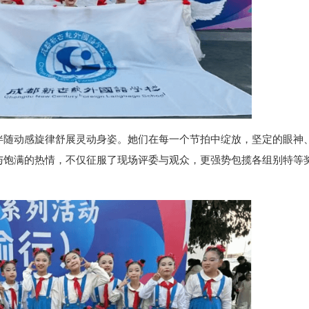
伴随动感旋律舒展灵动身姿。她们在每一个节拍中绽放，坚定的眼神
与饱满的热情，不仅征服了现场评委与观众，更强势包揽各组别特等奖