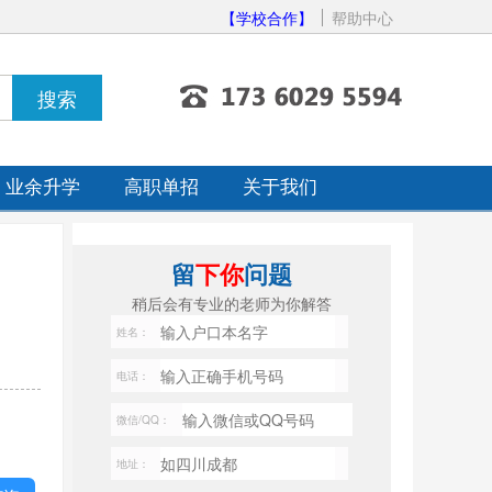
【学校合作】
帮助中心
业余升学
高职单招
关于我们
留
下你
问题
稍后会有专业的老师为你解答
姓名：
电话：
微信/QQ：
地址：