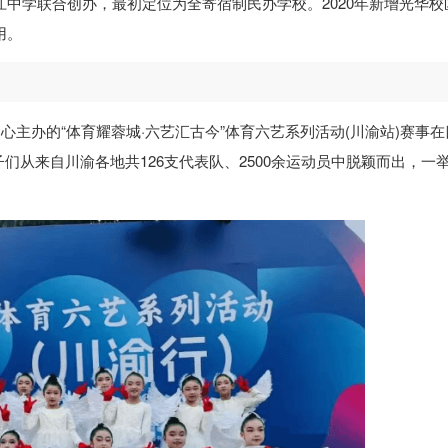
江中学联合创办，最初定位为全寄宿制民办学校。2020年新增光华校
用。
中心主办的“体育耀蓉城·六艺汇古今”体育六艺系列活动(川渝站)赛事
从来自川渝各地共126支代表队、2500余运动员中脱颖而出，一
。