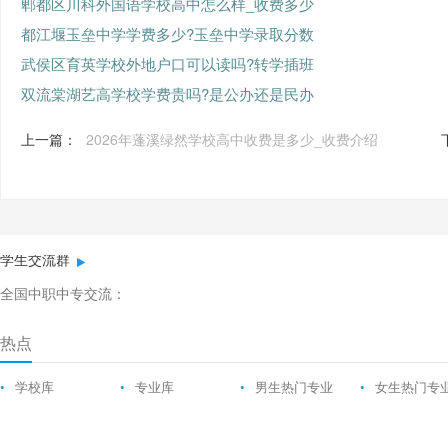
郫都区川科外国语学校高中怎么样_收费多少
都江堰玉垒中学学费多少?玉垒中学录取分数
武侯区育英学校外地户口可以读吗?转学插班
双流棠湖艺高学校学费贵吗?是公办还是民办
上一篇：
2026年蓬溪绿然学校高中收费是多少_收费介绍
学生交流群
全国中职中专交流：
热点
•
学校库
•
专业库
•
男生热门专业
•
女生热门专