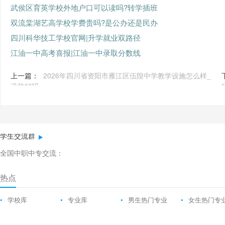
武侯区育英学校外地户口可以读吗?转学插班
双流棠湖艺高学校学费贵吗?是公办还是民办
四川科华技工学校官网|升学就业双路径
江油一中高考喜报|江油一中录取分数线
上一篇：
2026年四川省资阳市雁江区伍隍中学教学设施怎么样_
设施好吗
学生交流群
全国中职中专交流：
热点
•
学校库
•
专业库
•
男生热门专业
•
女生热门专