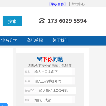
【学校合作】
帮助中心
业余升学
高职单招
关于我们
留
下你
问题
稍后会有专业的老师为你解答
姓名：
电话：
微信/QQ：
地址：