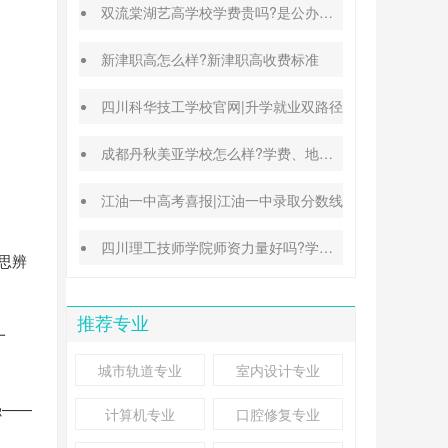
双流棠湖艺高学校学费贵吗?是公办还是民办
新津职高怎么样?新津职高收费标准
四川科华技工学校官网|升学就业双路径
成都丹秋美亚学校怎么样?学费、地址、办学特色汇总
江油一中高考喜报|江油一中录取分数线
四川理工技师学院师资力量好吗?学校地址在哪里
思辨
推荐专业
一
城市轨道专业
室内设计专业
强——
计算机专业
口腔修复专业