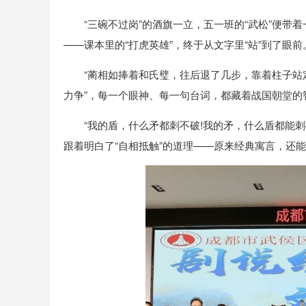
“三碗不过岗”的酒旗一立，五一班的“武松”便带
——课本里的“打虎英雄”，终于从文字里“站”到了眼前
“蔺相如捧着和氏璧，往后退了几步，靠着柱子站定
力争”，每一个眼神、每一句台词，都藏着战国朝堂的
“我的盾，什么矛都刺不破!我的矛，什么盾都能刺
跟着明白了“自相抵触”的道理——原来经典寓言，还能