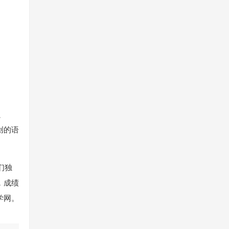
只
创的语
们独
，成绩
学网。