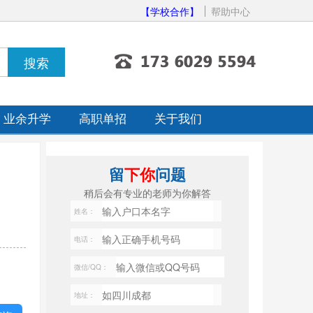
【学校合作】
帮助中心
业余升学
高职单招
关于我们
留
下你
问题
稍后会有专业的老师为你解答
姓名：
电话：
微信/QQ：
地址：