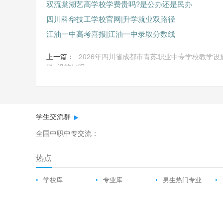
双流棠湖艺高学校学费贵吗?是公办还是民办
四川科华技工学校官网|升学就业双路径
江油一中高考喜报|江油一中录取分数线
上一篇：
2026年四川省成都市青苏职业中专学校教学设
样_设施好吗
学生交流群
全国中职中专交流：
热点
•
学校库
•
专业库
•
男生热门专业
•