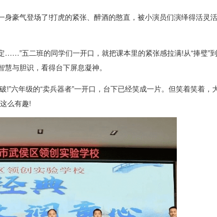
着一身豪气登场了!打虎的紧张、醉酒的憨直，被小演员们演绎得活灵
。
……”五二班的同学们一开口，就把课本里的紧张感拉满!从“捧璧”到
智慧与胆识，看得台下屏息凝神。
破!”六年级的“卖兵器者”一开口，台下已经笑成一片。但笑着笑着，
这么有趣!