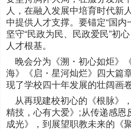
人，在融入发展中培育时代新
中提供人才支撑。要锚定“国内
坚守“民政为民、民政爱民”初
人才根基。
晚会分为《溯・初心如炬》
海》《启・星河灿烂》四大篇
现了学校四十年发展的壮阔画
从再现建校初心的《根脉》
精技，心有大爱》;从传递感恩
成光》，到展望职教未来的《