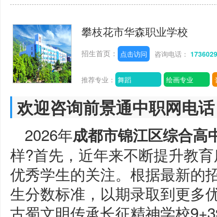
攀枝花市华森职业学校
招生首页：
点击访问
咨询电话：
173602
推荐专业：
舞蹈
绘画专业
欢迎咨询前景通中职网电话
2026年
成都市锦江区综合高
样?首先，近年来不断提升教育
优秀学生的关注。根据最新的
生分数标准，以期录取到更多
古蜀文明传承长征精神学校9+