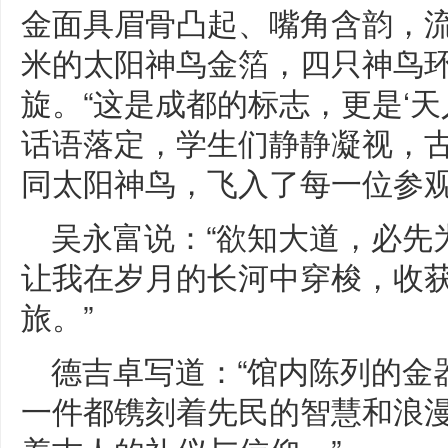
金面具眉骨凸起、嘴角含韵，流
米的太阳神鸟金箔，四只神鸟
旋。“这是成都的标志，更是‘天
话语落定，学生们静静凝视，
同太阳神鸟，飞入了每一位参
吴永富说：“欲知大道，必先
让我在岁月的长河中穿梭，收
旅。”
德吉卓写道：“馆内陈列的金
一件都镌刻着先民的智慧和浪