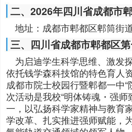
二、2026年四川省成都市
地址：成都市郫都区郫筒街道
三、四川省成都市郫都区第
为启迪学生科学思维、激发
依托钱学森科技馆的特色育人资
成都市院士校园行暨郫都一中“
次活动是我校“明体铸魂・强师
一，以弘扬科学家精神与教育
学改革、扎实推进强师赋能，
氢能轨道交通领域的领军人物