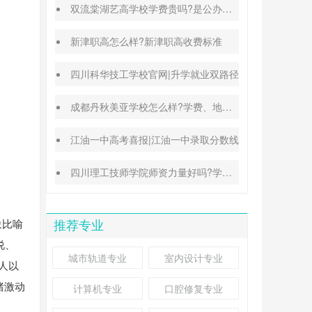
双流棠湖艺高学校学费贵吗?是公办还是民办
新津职高怎么样?新津职高收费标准
四川科华技工学校官网|升学就业双路径
成都丹秋美亚学校怎么样?学费、地址、办学特色汇总
江油一中高考喜报|江油一中录取分数线
四川理工技师学院师资力量好吗?学校地址在哪里
象比喻
推荐专业
说、
城市轨道专业
室内设计专业
人以
绪激动
计算机专业
口腔修复专业