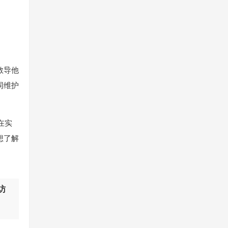
教导他
同维护
在实
想了解
访