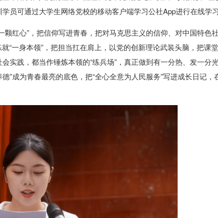
学员可通过大学生网络党校的移动客户端学习公社App进行在线学
一颗红心”，把信仰写进青春，把对马克思主义的信仰、对中国特色
练就“一身本领”，把担当扛在肩上，以党的创新理论武装头脑，把课
会实践，都当作锤炼本领的“练兵场”，真正做到有一分热、发一分光
养德”成为青春最亮的底色，把“全心全意为人民服务”写进成长日记，