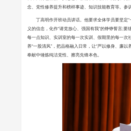
念、党性修养提升和榜样事迹、知识技能教育等。参训
丁高明作开班动员讲话。他要求全体学员要坚定“
义的信念，化作“请党放心、强国有我”的铮铮誓言;要
每一点知识、实训室的每一次实训、假期里的每一次社
养“一股清风”，把品格融入日常，让“严以修身、廉以
奉献中锤炼纯洁党性、擦亮先锋本色。