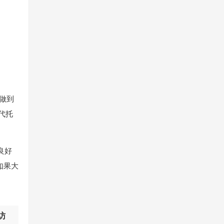
做到
代托
良好
如果大
访