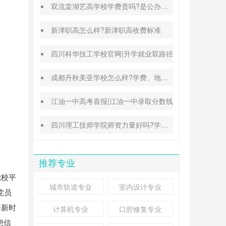
双流棠湖艺高学校学费贵吗?是公办还是民办
新津职高怎么样?新津职高收费标准
四川科华技工学校官网|升学就业双路径
成都丹秋美亚学校怎么样?学费、地址、办学特色汇总
江油一中高考喜报|江油一中录取分数线
四川理工技师学院师资力量好吗?学校地址在哪里
推荐专业
党校平
城市轨道专业
室内设计专业
党员
平新时
计算机专业
口腔修复专业
想信