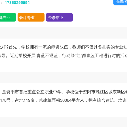
在线
话：
17360295594
机专业
会计专业
汽修专业
么样?首先，学校拥有一流的师资队伍，教师们不仅具备扎实的专业
导。近期学校开展 青蓝不逐蓝，行动绘“红”颜青蓝工程进行时的活
年，是资阳市首批重点公立职业中学。学校位于资阳市雁江区城东新区
78号，占地119亩，总建筑面积30064平方米，拥有综合建筑、培