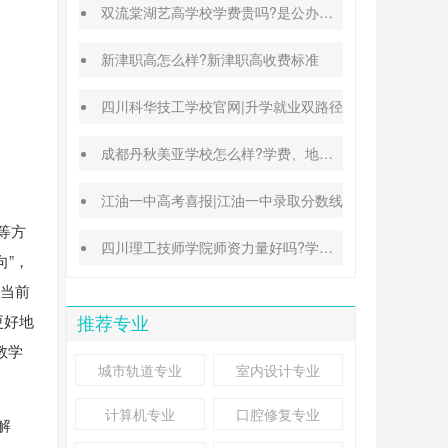
双流棠湖艺高学校学费贵吗?是公办还是民办
新津职高怎么样?新津职高收费标准
四川科华技工学校官网|升学就业双路径
成都丹秋美亚学校怎么样?学费、地址、办学特色汇总
江油一中高考喜报|江油一中录取分数线
等方
四川理工技师学院师资力量好吗?学校地址在哪里
向”，
了当前
更好地
推荐专业
教学
城市轨道专业
室内设计专业
计算机专业
口腔修复专业
解