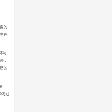
丰富的
班主任
怀与
成果，
自己的
技
学习过