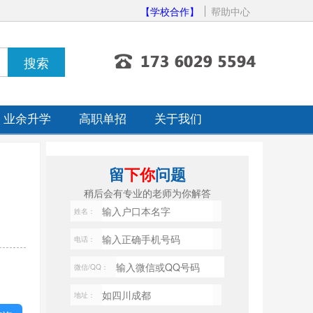
【学校合作】
帮助中心
业余升学
高职单招
关于我们
留
下你
问题
稍后会有专业的老师为你解答
姓名：
电话：
微信/QQ：
地址：