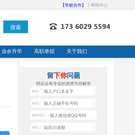
【学校合作】
帮助中心
业余升学
高职单招
关于我们
留
下你
问题
稍后会有专业的老师为你解答
姓名：
电话：
微信/QQ：
地址：