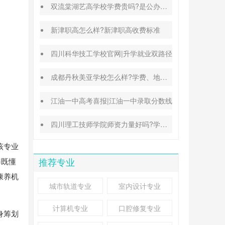
双流棠湖艺高学校学费贵吗?是公办还是民办
新津职高怎么样?新津职高收费标准
四川科华技工学校官网|升学就业双路径
成都丹秋美亚学校怎么样?学费、地址、办学特色汇总
江油一中高考喜报|江油一中录取分数线
四川理工技师学院师资力量好吗?学校地址在哪里
该专业
养既懂
推荐专业
康养机
城市轨道专业
室内设计专业
计算机专业
口腔修复专业
身筹划