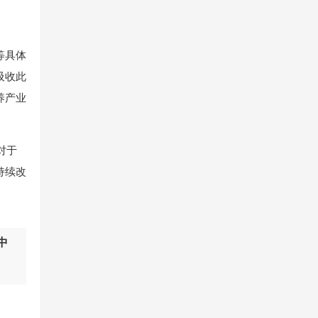
等具体
吸收此
养产业
对于
持续改
中