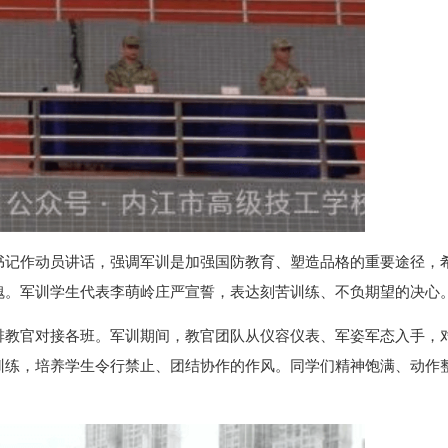
书记作动员讲话，强调军训是加强国防教育、塑造品格的重要途径，
魄。军训学生代表李萌岭庄严宣誓，表达刻苦训练、不负期望的决心
排教官对接各班。军训期间，教官团队从仪容仪表、军姿军态入手，
训练，培养学生令行禁止、团结协作的作风。同学们精神饱满、动作