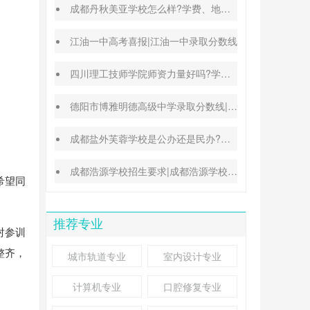
成都丹秋美亚学校怎么样?学费、地址、办学特色汇总
江油一中高考喜报|江油一中录取分数线
四川理工技师学院师资力量好吗?学校地址在哪里
德阳市博雅明德高级中学录取分数线|德阳中考普高参考
成都盐外芙蓉学校是公办还是民办?高考升学率高吗?
成都浩源学校招生要求|成都浩源学校升学率高吗?
希望同
。
推荐专业
对参训
整齐，
城市轨道专业
室内设计专业
计算机专业
口腔修复专业