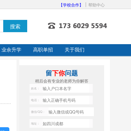
【学校合作】
帮助中心
业余升学
高职单招
关于我们
留
下你
问题
稍后会有专业的老师为你解答
姓名：
电话：
微信/QQ：
地址：