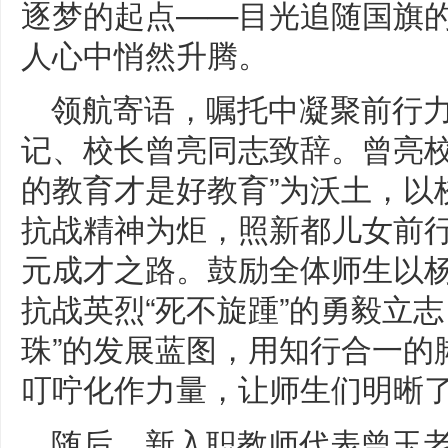
逐梦的起点——目光追随国旗
人心中悄然升腾。
领航寄语，嘱托中凝聚前行
记、校长曾亮同志致辞。曾亮校
的教育才是好教育”为沃土，以
抗战精神为炬，照新都儿女前行
元成才之路。鼓励全体师生以杨
抗战英烈“死不旋踵”的勇毅立
珠”的发展蓝图，用知行合一的
叮咛化作力量，让师生们明晰
随后，新入职教师代表曾玉