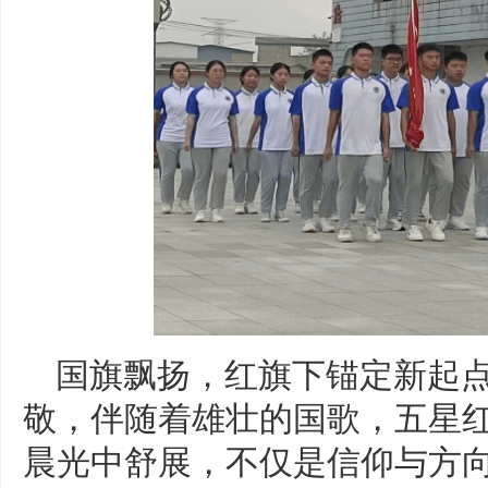
国旗飘扬，红旗下锚定新起
敬，伴随着雄壮的国歌，五星
晨光中舒展，不仅是信仰与方