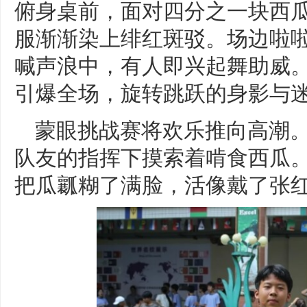
俯身桌前，面对四分之一块西
服渐渐染上绯红斑驳。场边啦
喊声浪中，有人即兴起舞助威
引爆全场，旋转跳跃的身影与
蒙眼挑战赛将欢乐推向高潮
队友的指挥下摸索着啃食西瓜。
把瓜瓤糊了满脸，活像戴了张