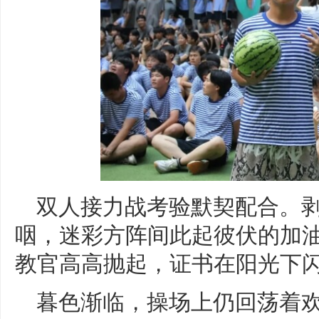
双人接力战考验默契配合。
咽，迷彩方阵间此起彼伏的加
教官高高抛起，证书在阳光下
暮色渐临，操场上仍回荡着