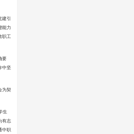
党建引
键能力
教职工
确要
作中坚
会为契
学生
为有志
通中职