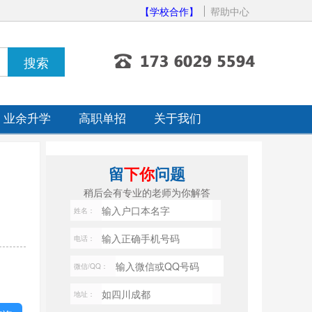
【学校合作】
帮助中心
业余升学
高职单招
关于我们
留
下你
问题
稍后会有专业的老师为你解答
姓名：
电话：
微信/QQ：
地址：