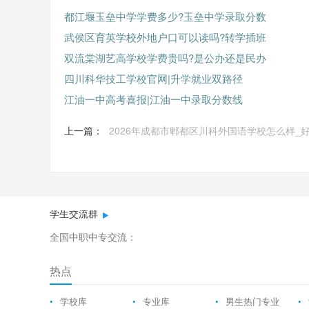
都江堰玉垒中学学费多少?玉垒中学录取分数
武侯区育英学校外地户口可以读吗?转学插班
双流棠湖艺高学校学费贵吗?是公办还是民办
四川科华技工学校官网|升学就业双路径
江油一中高考喜报|江油一中录取分数线
上一篇：
2026年成都市郫都区川科外国语学校怎么样_
学生交流群
全国中职中专交流：
热点
•
学校库
•
专业库
•
男生热门专业
•