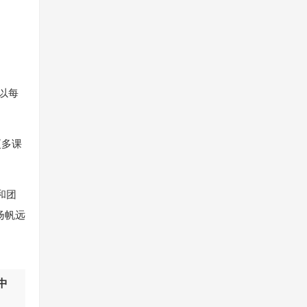
以每
更多课
和团
扬帆远
中