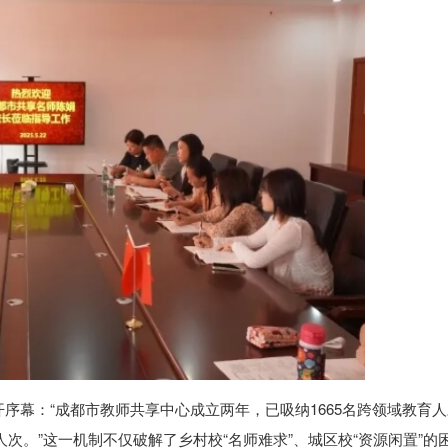
序幕：“成都市教师共享中心成立两年，已吸纳1665名跨领域教育
人次。”这一机制不仅破解了乡村校“名师难求”、城区校“资源闲置”的