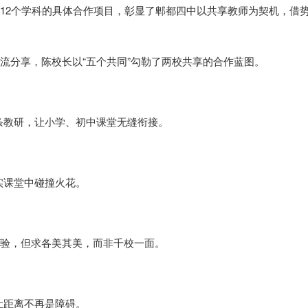
盖12个学科的具体合作项目，彰显了郫都四中以共享教师为契机，借
交流分享，陈校长以“五个共同”勾勒了两校共享的合作蓝图。
条教研，让小学、初中课堂无缝衔接。
实课堂中碰撞火花。
经验，但求各美其美，而非千校一面。
让距离不再是障碍。