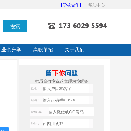
【学校合作】
帮助中心
业余升学
高职单招
关于我们
留
下你
问题
稍后会有专业的老师为你解答
姓名：
电话：
微信/QQ：
地址：