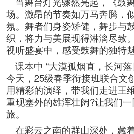
当舞台灯光骤然亮起，《鼓
场。激昂的节奏如万马奔腾，
氛。舞者们身姿矫健，舞步与
织，将力与美展现得淋漓尽致
视听盛宴中，感受鼓舞的独特魅
课本中 “大漠孤烟直，长河落
今天，25级春季衔接班联合文
用精彩的演绎，带我们走进王
重现塞外的雄浑壮阔?让我们一
旅。
在彩云之南的群山深处，藏