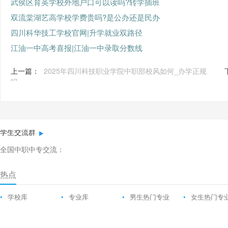
武侯区育英学校外地户口可以读吗?转学插班
双流棠湖艺高学校学费贵吗?是公办还是民办
四川科华技工学校官网|升学就业双路径
江油一中高考喜报|江油一中录取分数线
上一篇：
2025年四川科技职业学院中职部校风如何_办学正规
吗
学生交流群
全国中职中专交流：
热点
•
学校库
•
专业库
•
男生热门专业
•
女生热门专