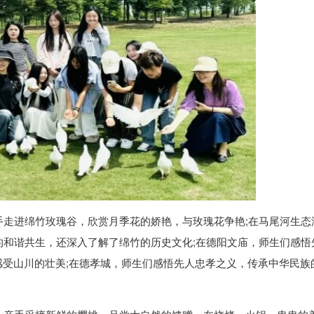
手走进绵竹玫瑰谷，欣赏月季花的娇艳，与玫瑰花争艳;在马尾河生态
的和谐共生，还深入了解了绵竹的历史文化;在德阳文庙，师生们感悟
们感受山川的壮美;在德孝城，师生们感悟先人忠孝之义，传承中华民族