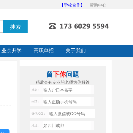
【学校合作】
帮助中心
业余升学
高职单招
关于我们
留
下你
问题
稍后会有专业的老师为你解答
姓名：
电话：
微信/QQ：
地址：