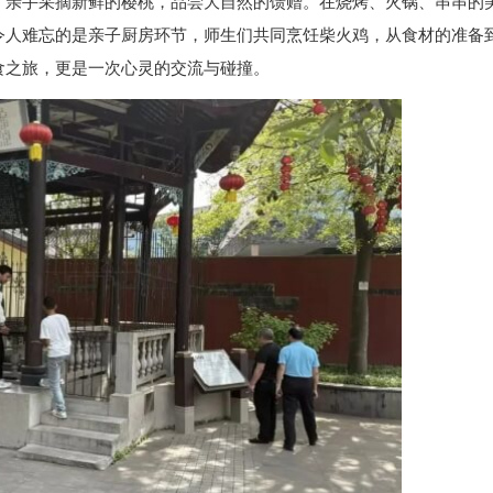
，亲手采摘新鲜的樱桃，品尝大自然的馈赠。在烧烤、火锅、串串的
令人难忘的是亲子厨房环节，师生们共同烹饪柴火鸡，从食材的准备
食之旅，更是一次心灵的交流与碰撞。