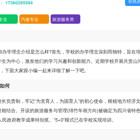
在线
话：
17360295594
专业
汽修专业
旅游服务类
和办学理念介绍是怎么样?首先，学校的办学理念深刻而独特，旨在
学生为中心，激发他们的学习兴趣和创新能力。近期学校开展共赏山
动，下面大家跟小编一起来详细了解一下吧。
念如何
长负责制，牢记“为党育人，为国育人”的初心使命，根植地方经济
相结合。开设的旅游服务与管理(绵竹年画方向)被确定为四川省特
人民政府教学成果特别奖。“5+0”模式已在学校实现培训。