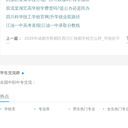
双流棠湖艺高学校学费贵吗?是公办还是民办
四川科华技工学校官网|升学就业双路径
江油一中高考喜报|江油一中录取分数线
上一篇：
2025年成都市郫都区西川汇锦都学校怎么样_学校好不
好
学生交流群
全国中职中专交流：
热点
•
学校库
•
专业库
•
男生热门专业
•
女生热门专