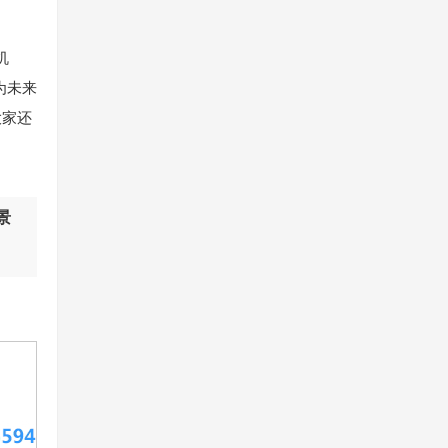
机
为未来
大家还
景