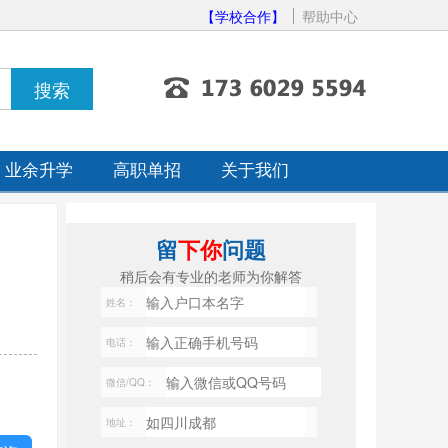
【学校合作】
帮助中心
业余升学
高职单招
关于我们
留
下你
问题
稍后会有专业的老师为你解答
姓名：
电话：
微信/QQ：
地址：