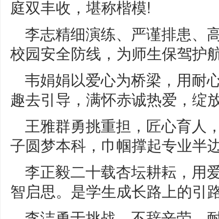
庭双丰收，堪称楷模!
李志精细演练、严谨排患、
校园安全防线，为师生保驾护
韦娟娟以爱心为桥梁，用耐
趣去引导，满怀赤诚热爱，绽
王雅群勇挑重担，匠心育人
子圆梦本科，巾帼撑起专业半边
李正毅二十载杏坛耕耘，用爱
智启思。是学生成长路上的引路
李洁勇于挑战，不辞辛劳，