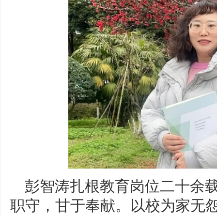
彭智涛扎根教育岗位二十余
职守，甘于奉献。以校为家无