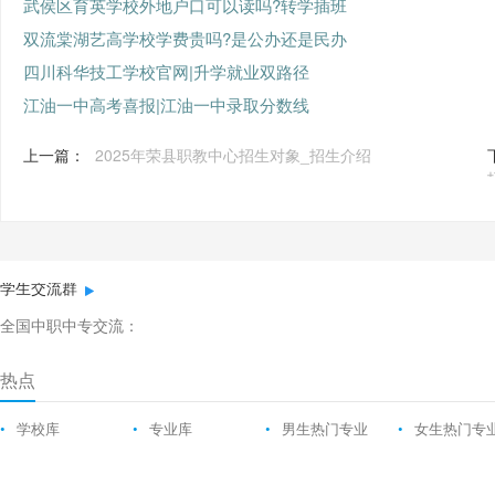
武侯区育英学校外地户口可以读吗?转学插班
双流棠湖艺高学校学费贵吗?是公办还是民办
四川科华技工学校官网|升学就业双路径
江油一中高考喜报|江油一中录取分数线
上一篇：
2025年荣县职教中心招生对象_招生介绍
学生交流群
全国中职中专交流：
热点
•
学校库
•
专业库
•
男生热门专业
•
女生热门专