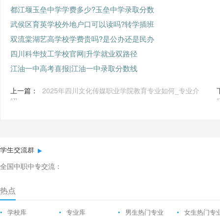
都江堰玉垒中学学费多少?玉垒中学录取分数
武侯区育英学校外地户口可以读吗?转学插班
双流棠湖艺高学校学费贵吗?是公办还是民办
四川科华技工学校官网|升学就业双路径
江油一中高考喜报|江油一中录取分数线
上一篇：
2025年四川文化传媒职业学院教育专业如何_专业介
绍
学生交流群
全国中职中专交流：
热点
•
学校库
•
专业库
•
男生热门专业
•
女生热门专