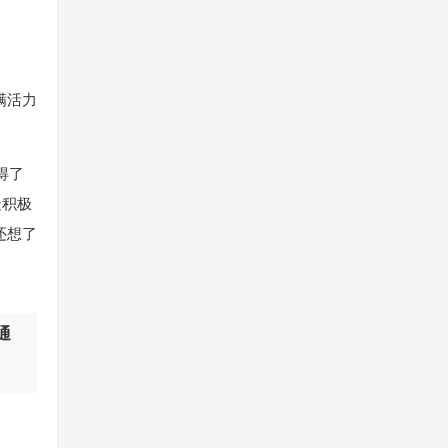
满活力
得了
造积极
还想了
通