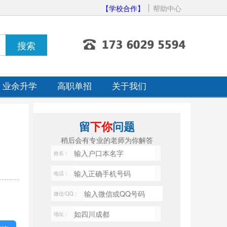
【学校合作】
帮助中心
业余升学
高职单招
关于我们
留
下你
问题
稍后会有专业的老师为你解答
姓名：
电话：
微信/QQ：
地址：