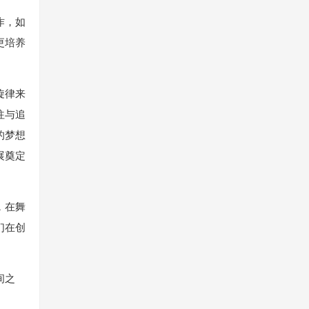
作，如
更培养
旋律来
往与追
的梦想
展奠定
，在舞
们在创
间之