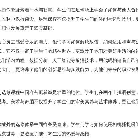
队协作都凝聚着汗水与智慧。学生们在足球场上学会了如何与他人合
在胜利中保持谦逊。足球课程不仅提升了学生们的体能与运动技能，
的职业发展奠定了坚实基础。
用心灵去感受音乐的魅力。他们学习如何解读乐谱，如何运用和声与
式，它不仅丰富了学生们的精神世界，更激发了他们对美好生活的向
他们学习编程、数据分析、人工智能等前沿技术，用代码构建着自己
的大门，更培养了他们的创新思维与实践能力，为他们未来的职业发
的选修课程中同样占据着举足轻重的地位。学生们在画布上挥洒创意
思考。美术与舞蹈不仅提升了学生们的审美素养与艺术修养，更让他
津成外的选修体系中同样备受青睐。学生们学习如何使用相机捕捉瞬
观察世界，更激发了他们对生活的热爱与感悟。