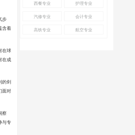
西餐专业
护理专业
汽修专业
会计专业
气步
蕴含着
高铁专业
航空专业
何在球
何在成
利的剑
们面对
洞察
静与专