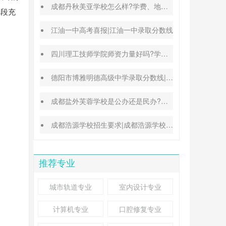
成都丹秋美亚学校怎么样?学费、地址、办学特色汇总
一段充
江油一中高考喜报|江油一中录取分数线
四川理工技师学院师资力量好吗?学校地址在哪里
德阳市博雅明德高级中学录取分数线|德阳中考普高参考
成都盐外芙蓉学校是公办还是民办?高考升学率高吗?
成都浩源学校招生要求|成都浩源学校升学率高吗?
推荐专业
城市轨道专业
室内设计专业
计算机专业
口腔修复专业