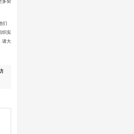
更多契
他们
组织实
，请大
访