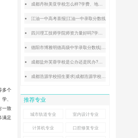
成都丹秋美亚学校怎么样?学费、地址、办学特色汇总
江油一中高考喜报|江油一中录取分数线
四川理工技师学院师资力量好吗?学校地址在哪里
德阳市博雅明德高级中学录取分数线|德阳中考普高参考
成都盐外芙蓉学校是公办还是民办?高考升学率高吗?
成都浩源学校招生要求|成都浩源学校升学率高吗?
等多个
、学、
推荐专业
方一致
城市轨道专业
室内设计专业
多满足
计算机专业
口腔修复专业