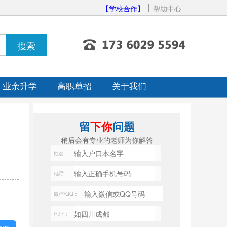
【学校合作】
帮助中心
业余升学
高职单招
关于我们
留
下你
问题
稍后会有专业的老师为你解答
姓名：
电话：
微信/QQ：
地址：