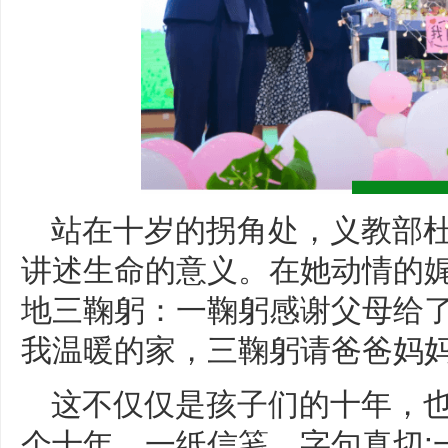
站在十岁的拐角处，义教部
讲述生命的意义。在她动情的
地三鞠躬：一鞠躬感谢父母给
我温暖的家，三鞠躬请爸爸妈妈
这不仅仅是孩子们的十年，也
个十年。一纸信笺，字句真切;