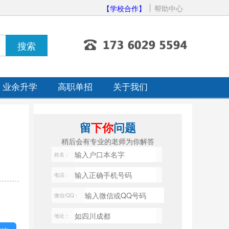
【学校合作】
帮助中心
业余升学
高职单招
关于我们
留
下你
问题
稍后会有专业的老师为你解答
姓名：
电话：
微信/QQ：
地址：