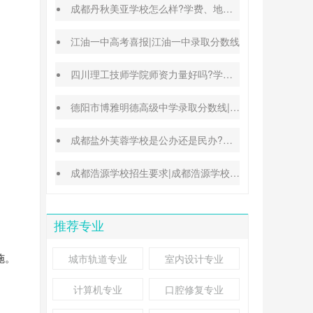
成都丹秋美亚学校怎么样?学费、地址、办学特色汇总
江油一中高考喜报|江油一中录取分数线
四川理工技师学院师资力量好吗?学校地址在哪里
德阳市博雅明德高级中学录取分数线|德阳中考普高参考
成都盐外芙蓉学校是公办还是民办?高考升学率高吗?
成都浩源学校招生要求|成都浩源学校升学率高吗?
推荐专业
施。
城市轨道专业
室内设计专业
计算机专业
口腔修复专业